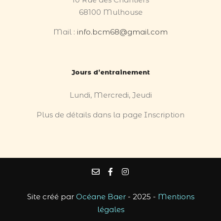
68100 Mulhouse
Mail :
info.bcm68@gmail.com
Jours d’entrainement
Lundi, Mercredi, Jeudi
Plus de détails dans la page Inscription
Site créé par
Océane Baer
- 2025 -
Mentions
légales